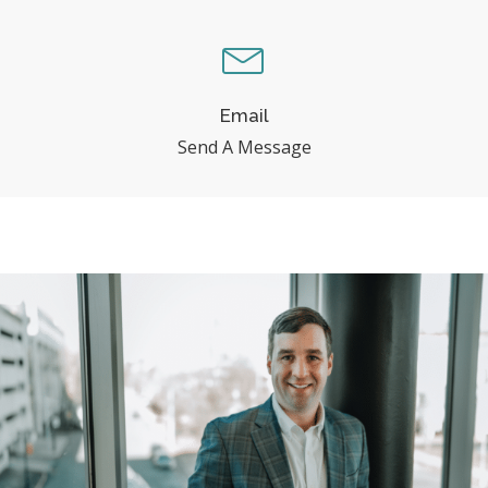
Email
Send A Message